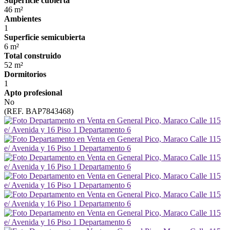
Superficie cubierta
46 m²
Ambientes
1
Superficie semicubierta
6 m²
Total construido
52 m²
Dormitorios
1
Apto profesional
No
(REF. BAP7843468)