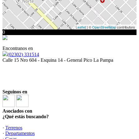
Leaflet
| ©
OpenStreetMap
contributors
0
Encontranos en
(02302) 331514
Calle 15 Nro 604 - Esquina 14 - General Pico La Pampa
Seguinos en
Asociados con
¿Qué estás buscando?
·
Terrenos
·
Departamentos
·
Casas