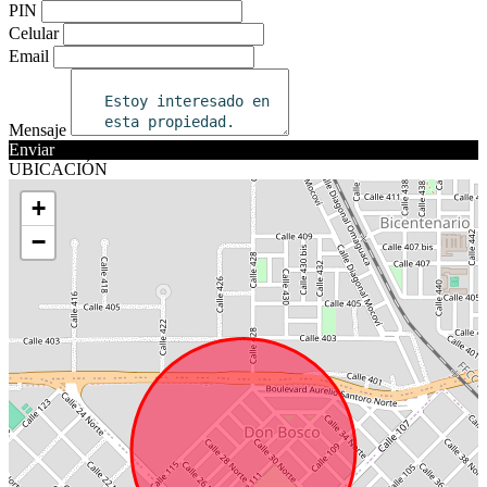
PIN
Celular
Email
Mensaje
Enviar
UBICACIÓN
+
−