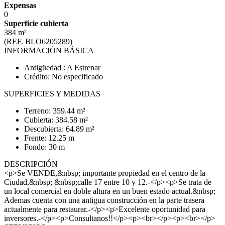
Expensas
0
Superficie cubierta
384 m²
(REF. BLO6205289)
INFORMACIÓN BÁSICA
Antigüedad : A Estrenar
Crédito: No especificado
SUPERFICIES Y MEDIDAS
Terreno: 359.44 m²
Cubierta: 384.58 m²
Descubierta: 64.89 m²
Frente: 12.25 m
Fondo: 30 m
DESCRIPCIÓN
<p>Se VENDE,&nbsp; importante propiedad en el centro de la
Ciudad,&nbsp; &nbsp;calle 17 entre 10 y 12.-</p><p>Se trata de
un local comercial en doble altura en un buen estado actual.&nbsp;
Ademas cuenta con una antigua construcción en la parte trasera
actualmente para restaurar.-</p><p>Excelente oportunidad para
inversores.-</p><p>Consultanos!!</p><p><br></p><p><br></p>