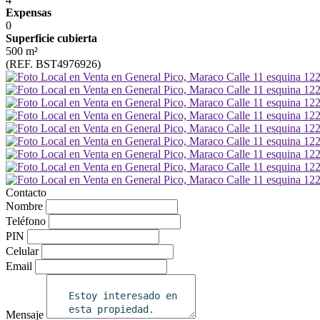
Expensas
0
Superficie cubierta
500 m²
(REF. BST4976926)
Contacto
Nombre
Teléfono
PIN
Celular
Email
Mensaje