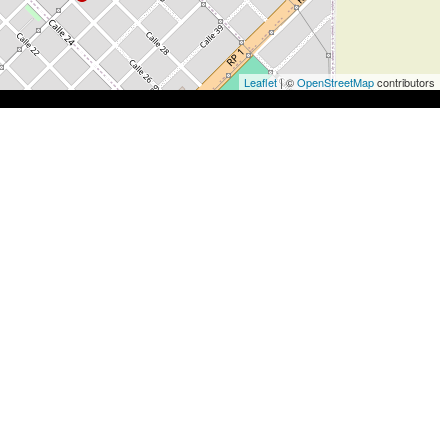
Leaflet
| ©
OpenStreetMap
contributors