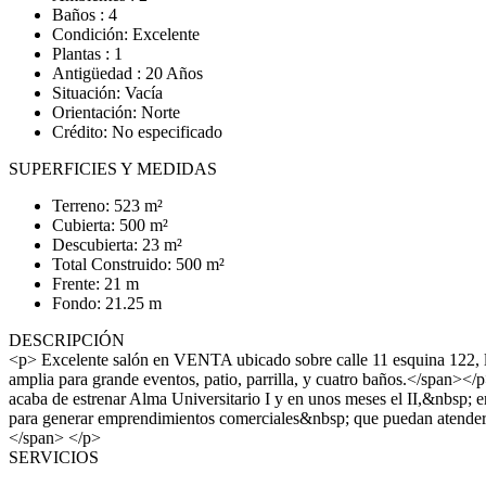
Baños : 4
Condición: Excelente
Plantas : 1
Antigüedad : 20 Años
Situación: Vacía
Orientación: Norte
Crédito: No especificado
SUPERFICIES Y MEDIDAS
Terreno: 523 m²
Cubierta: 500 m²
Descubierta: 23 m²
Total Construido: 500 m²
Frente: 21 m
Fondo: 21.25 m
DESCRIPCIÓN
<p> Excelente salón en VENTA ubicado sobre calle 11 esquina 122, l
amplia para grande eventos, patio, parrilla, y cuatro baños.</span><
acaba de estrenar Alma Universitario I y en unos meses el II,&nbsp; 
para generar emprendimientos comerciales&nbsp; que puedan atender l
</span> </p>
SERVICIOS