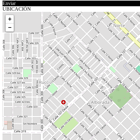
Enviar
UBICACIÓN
+
−