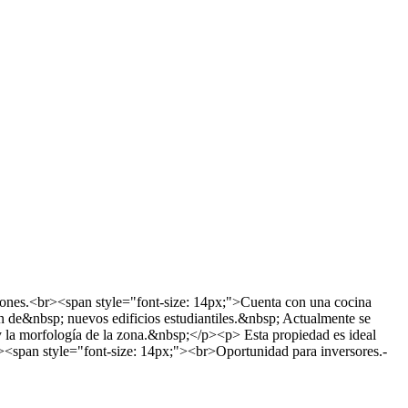
lones.<br><span style="font-size: 14px;">Cuenta con una cocina
ón de&nbsp; nuevos edificios estudiantiles.&nbsp; Actualmente se
 y la morfología de la zona.&nbsp;</p><p> Esta propiedad es ideal
p><span style="font-size: 14px;"><br>Oportunidad para inversores.-