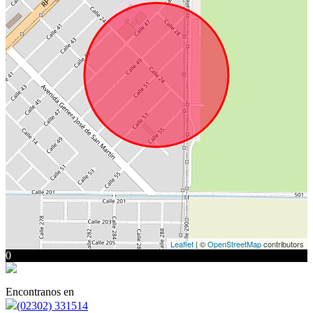
Leaflet
| ©
OpenStreetMap
contributors
0
Encontranos en
(02302) 331514